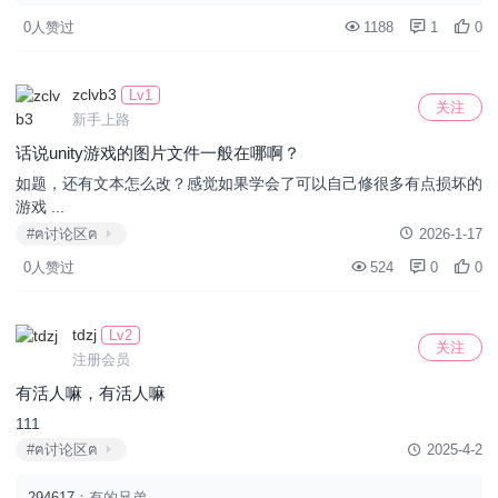
0人赞过
1188
1
0
zclvb3
Lv1
关注
新手上路
话说unity游戏的图片文件一般在哪啊？
如题，还有文本怎么改？感觉如果学会了可以自己修很多有点损坏的
游戏 ...
#ฅ讨论区ฅ
2026-1-17
0人赞过
524
0
0
tdzj
Lv2
关注
注册会员
有活人嘛，有活人嘛
111
#ฅ讨论区ฅ
2025-4-2
294617
：有的兄弟