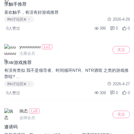
求触手推荐
喜欢触手，有没有好游戏推荐
#ฅ讨论区ฅ
2026-4-29
0人赞过
386
0
0
yuuuuuuuu
Lv2
关注
注册会员
求ntr游戏推荐
有没有类似 我不是领导者、时间循环NTR、NTR酒馆 之类的游戏推
荐哇? ...
#ฅ讨论区ฅ
2026-4-27
0人赞过
309
0
0
病态
Lv6
关注
金牌会员
邀请码