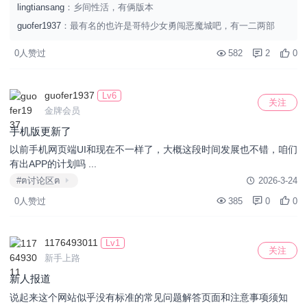
lingtiansang
：乡间性活，有俩版本
guofer1937
：最有名的也许是哥特少女勇闯恶魔城吧，有一二两部
0人赞过
582
2
0
guofer1937
Lv6
关注
金牌会员
手机版更新了
以前手机网页端UI和现在不一样了，大概这段时间发展也不错，咱们
有出APP的计划吗 ...
#ฅ讨论区ฅ
2026-3-24
0人赞过
385
0
0
1176493011
Lv1
关注
新手上路
新人报道
说起来这个网站似乎没有标准的常见问题解答页面和注意事项须知