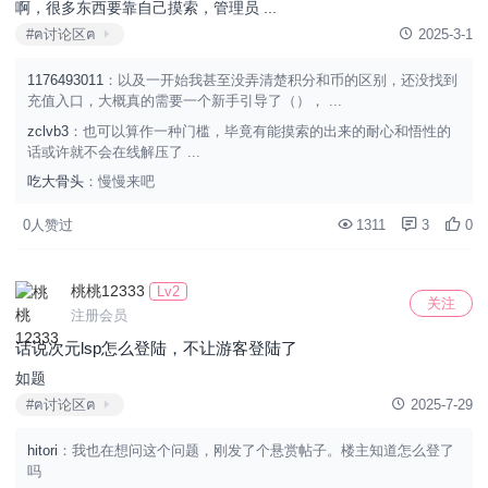
啊，很多东西要靠自己摸索，管理员 ...
#ฅ讨论区ฅ
2025-3-1
1176493011
：以及一开始我甚至没弄清楚积分和币的区别，还没找到
充值入口，大概真的需要一个新手引导了（）， ...
zclvb3
：也可以算作一种门槛，毕竟有能摸索的出来的耐心和悟性的
话或许就不会在线解压了 ...
吃大骨头
：慢慢来吧
0人赞过
1311
3
0
桃桃12333
Lv2
关注
注册会员
话说次元lsp怎么登陆，不让游客登陆了
如题
#ฅ讨论区ฅ
2025-7-29
hitori
：我也在想问这个问题，刚发了个悬赏帖子。楼主知道怎么登了
吗