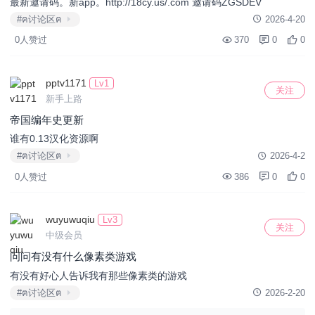
最新邀请码。新app。http://18cy.us/.com 邀请码ZGSDEV
#ฅ讨论区ฅ
2026-4-20
0人赞过
370
0
0
pptv1171
Lv1
关注
新手上路
帝国编年史更新
谁有0.13汉化资源啊
#ฅ讨论区ฅ
2026-4-2
0人赞过
386
0
0
wuyuwuqiu
Lv3
关注
中级会员
问问有没有什么像素类游戏
有没有好心人告诉我有那些像素类的游戏
#ฅ讨论区ฅ
2026-2-20