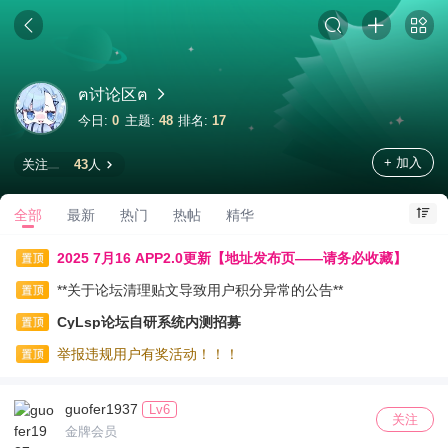
ฅ讨论区ฅ
今日:
0
主题:
48
排名:
17
+ 加入
关注
43
人
全部
最新
热门
热帖
精华
2025 7月16 APP2.0更新【地址发布页——请务必收藏】
**关于论坛清理贴文导致用户积分异常的公告**
CyLsp论坛自研系统内测招募
举报违规用户有奖活动！！！
guofer1937
Lv6
关注
金牌会员