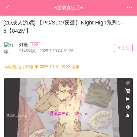
ฅ游戏直链区ฅ
[2D成人游戏]
【PC/SLG/夜袭】Night High系列1-
5【842M】
灯曦
Lv8
关注
9148浏览 2025-7-19 04:31:36
本帖最后由 灯曦 于 2025-10-10 06:33 编辑