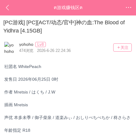
ฅ游戏赚钱区ฅ
[PC游戏]
[PC][ACT/动态/官中]神の血:The Blood of
Yidhra [4.15GB]
yohoho
Lv8
关注
474浏览 2026-6-26 22:24:36
社团名 WhitePeach
发售日 2026年06月25日 0时
作者 Mretsis / はくち / J.W
插画 Mretsis
声优 本多未季 / 御子柴泉 / 道楽みぃ / おしりぺちぺちか / 柊さらさ
年龄指定 R18