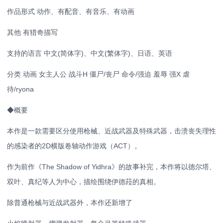
作品形式 动作、有配音、有音乐、有动画
其他 有猎奇描写
支持的语言 中文(简体字)、中文(繁体字)、日语、英语
分类 动画 女主人公 战斗H 僵尸/丧尸 命令/强迫 羞辱 强X 虐
待/ryona
◆概要
本作是一款需要区分使用枪械、近战武器及特殊武器，击溃丧失理性
的感染者的2D横版卷轴动作游戏（ACT）。
作为前作《The Shadow of Yidhra》的故事补完，本作将以德尔塔、
双叶、真纪等人为中心，描绘围绕伊德菈的真相。
除普通枪械与近战武器外，本作还新增了