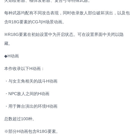
火焰喷射器、榴弹发射器、复合弓等特殊武器。
每种武器均配有不同攻击表现，同时收录敌人部位破坏演出，以及包
含R18G要素的CG与H场景动画。
※R18G要素在初始设置中为开启状态。可在设置界面中关闭以隐
藏。
◆H动画
本作收录以下H动画：
・与女主角相关的战斗H动画
・NPC敌人之间的H动画
・用于舞台演出的环境H动画
总数超过100种。
※部分H动画包含R18G要素。