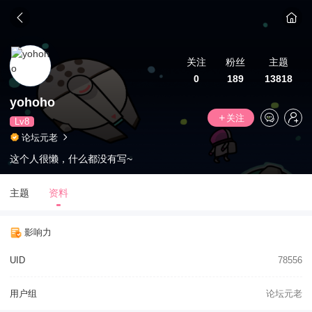
关注
粉丝
主题
0
189
13818
yohoho
关注
Lv8
论坛元老
这个人很懒，什么都没有写~
主题
资料
影响力
UID
78556
用户组
论坛元老